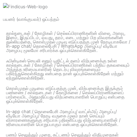
பயனர் (வாங்குபவர்) ஒப்பந்தம்
கால்நடைகள் / கோழிகள் / செல்லப்பிராணிகளின் விலை, அளவு,
இனம், இருப்பிடம், வயது, தரம், எடை மற்றும் பிற விவரங்களின்
துல்லியத்தை, கொள்முதல் முடிவு எடுப்பதற்கு முன் நேரடியாகவோ /
in-app chat/ தொலைபேசி / WhatsApp அழைப்பு/ வீடியோ
அழைப்பு மூலமோ சரிபார்க்க ஒப்புக்கொள்கிறேன்.
ஃபின்டிகஸ் செயலி எனும் டிஜிட்டல் தளம் விற்பனைக்கு உள்ள
கால்நடைகள் / கோழிகள் / செல்லப்பிராணிகள் பற்றிய தகவலையும்
அந்தந்த உரிமையாளரின் தொடர்பு விவரங்களையும்
பகிர்ந்துகொள்கிறது என்பதை நான் ஒப்புக்கொள்கிறேன் மற்றும்
ஏற்றுக்கொள்கிறேன்.
கொள்முதல் முடிவை எடுப்பதற்கு முன், விற்பனைக்கு இருக்கும்
பண்ணை / கால்நடைகள் / கோழிகளை / செல்லப்பிராணிகளைப்
பார்வையிட அனுமதிப்பது விற்பனையாளரின் பொறுப்பு என்பதை
ஒப்புக்கொள்கிறேன்.
In-app chat / தொலைபேசி அழைப்பு/ வாட்ஸ்அப் அழைப்பு/
வீடியோ அழைப்பு/ நேரடி வருகை மூலம் நான் செய்யும்
விசாரணைகளுக்கு சரியாக பதிலளிப்பது விற்பனையாளரின் /
உரிமையாளரின் பொறுப்பாகும் என்பதை ஒப்புக்கொள்கிறேன்.
பணம் செலுத்தும் முறை, கட்டணம் செலுத்தும் விதிமுறைகள்