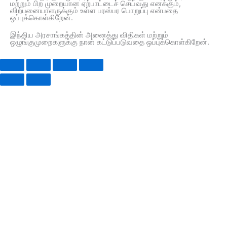
மற்றும் பிற முறையான ஏற்பாட்டைச் செய்வது எனக்கும்,
விற்பனையாளருக்கும் உள்ள பரஸ்பர பொறுப்பு என்பதை
ஒப்புக்கொள்கிறேன்.
இந்திய அரசாங்கத்தின் அனைத்து விதிகள் மற்றும்
ஒழுங்குமுறைகளுக்கு நான் கட்டுப்படுவதை ஒப்புக்கொள்கிறேன்.